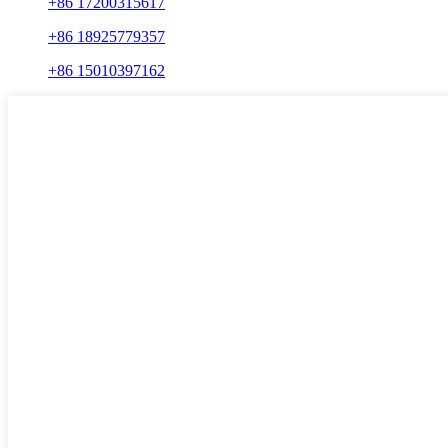
+86 17200315617
+86 18925779357
+86 15010397162