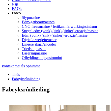
Nijs
FAQ's
Fideo
Slypmasine
Edm-gatboarmasines
CNC-freesmasine / fertikaal ferwurkingssintrum
Spegel edm (vonk) (sink) (sinker) eroazje/masine
Edm (vonk) (sink) (sinker) eroazje/masine
Digitale werjeftemeter
Lineêre skaal/encoder
Triedsnijmasine
Lasersnijmasine
Ofbyldingsmjitynstrumint
kontakt mei ús opnimme
Thús
Fabryksrûnlieding
Fabryksrûnlieding