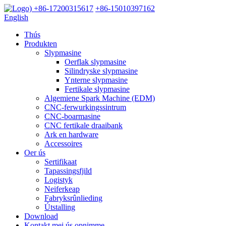
+86-17200315617
+86-15010397162
English
Thús
Produkten
Slypmasine
Oerflak slypmasine
Silindryske slypmasine
Ynterne slypmasine
Fertikale slypmasine
Algemiene Spark Machine (EDM)
CNC-ferwurkingssintrum
CNC-boarmasine
CNC fertikale draaibank
Ark en hardware
Accessoires
Oer ús
Sertifikaat
Tapassingsfjild
Logistyk
Neiferkeap
Fabryksrûnlieding
Útstalling
Download
Kontakt mei ús opnimme