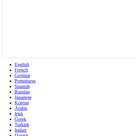
English
French
German
Portuguese
Spanish
Russian
Japanese
Korean
Arabic
Irish
Greek
Turkish
Italian
Danish