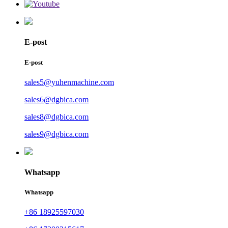
E-post
E-post
sales5@yuhenmachine.com
sales6@dgbica.com
sales8@dgbica.com
sales9@dgbica.com
Whatsapp
Whatsapp
+86 18925597030