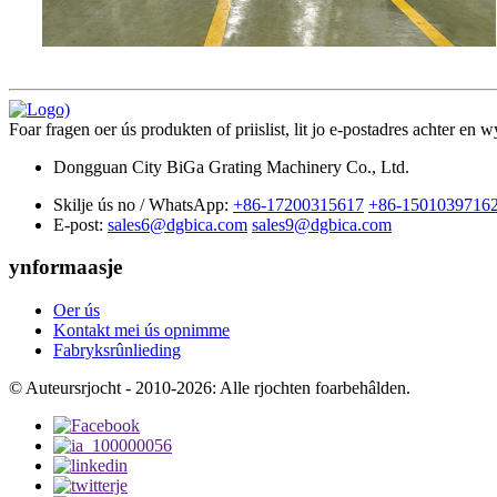
Foar fragen oer ús produkten of priislist, lit jo e-postadres achter en
Dongguan City BiGa Grating Machinery Co., Ltd.
Skilje ús no / WhatsApp:
+86-17200315617
+86-1501039716
E-post:
sales6@dgbica.com
sales9@dgbica.com
ynformaasje
Oer ús
Kontakt mei ús opnimme
Fabryksrûnlieding
© Auteursrjocht - 2010-2026: Alle rjochten foarbehâlden.