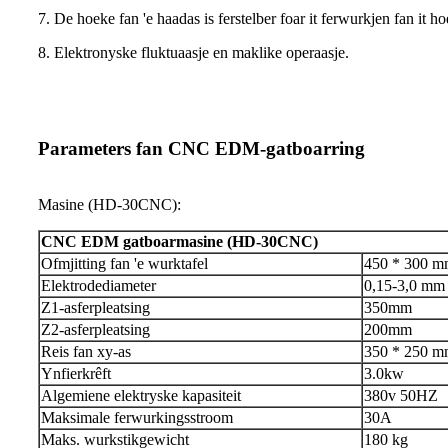
7. De hoeke fan 'e haadas is ferstelber foar it ferwurkjen fan it ho
8. Elektronyske fluktuaasje en maklike operaasje.
Parameters fan CNC EDM-gatboarring
Masine (HD-30CNC):
CNC EDM gatboarmasine (HD-30CNC)
Ofmjitting fan 'e wurktafel
450 * 300 
Elektrodediameter
0,15-3,0 mm
Z1-asferpleatsing
350mm
Z2-asferpleatsing
200mm
Reis fan xy-as
350 * 250 
Ynfierkrêft
3.0kw
Algemiene elektryske kapasiteit
380v 50HZ
Maksimale ferwurkingsstroom
30A
Maks. wurkstikgewicht
180 kg