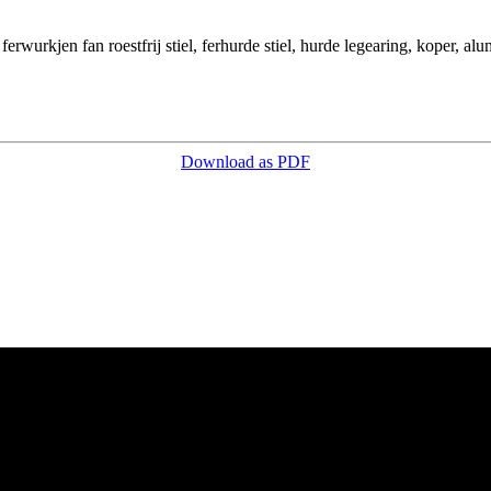
rwurkjen fan roestfrij stiel, ferhurde stiel, hurde legearing, koper, alu
Download as PDF