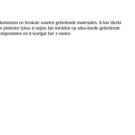
aluminium en ferskate soarten geliedende materialen. It kin direkt
 pinholes lykas it snijen fan triedden op ultra-hurde geliedende
omponinten en it koelgat fan' e motor.