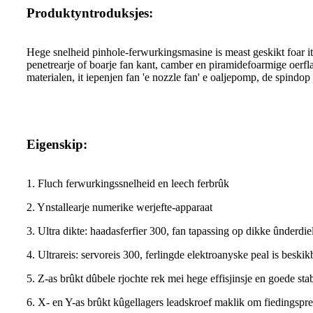
Produktyntroduksjes:
Hege snelheid pinhole-ferwurkingsmasine is meast geskikt foar it f
penetrearje of boarje fan kant, camber en piramidefoarmige oerfla
materialen, it iepenjen fan 'e nozzle fan' e oaljepomp, de spindo
Eigenskip:
1. Fluch ferwurkingssnelheid en leech ferbrûk
2. Ynstallearje numerike werjefte-apparaat
3. Ultra dikte: haadasferfier 300, fan tapassing op dikke ûnderdi
4. Ultrareis: servoreis 300, ferlingde elektroanyske peal is besk
5. Z-as brûkt dûbele rjochte rek mei hege effisjinsje en goede stabi
6. X- en Y-as brûkt kûgellagers leadskroef maklik om fiedingspre