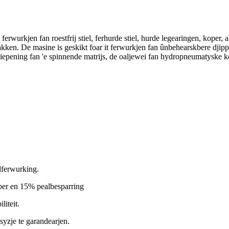
erwurkjen fan roestfrij stiel, ferhurde stiel, hurde legearingen, koper, 
kken. De masine is geskikt foar it ferwurkjen fan ûnbehearskbere djippe
p iepening fan 'e spinnende matrijs, de oaljewei fan hydropneumatyske k
elferwurking.
ikber en 15% pealbesparring
liteit.
syzje te garandearjen.