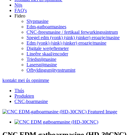
Nijs
FAQ's
Fideo
Slypmasine
Edm-gatboarmasines
CNC-freesmasine / fertikaal ferwurkingssintrum
Spegel edm (vonk) (sink) (sinker) eroazje/masine
Edm (vonk) (sink) (sinker) eroazje/masine
Digitale werjeftemeter
Lineêre skaal/encoder
Triedsnijmasine
Lasersnijmasine
Ofbyldingsmjitynstrumint
kontakt mei ús opnimme
Thús
Produkten
CNC-boarmasine
CNC EDM gatboarmasine (HD-30CNC)