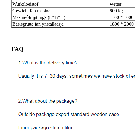
Wurkfloeistof
wetter
Gewicht fan masine
800 kg
Masineôfmjittings (L*B*H)
1100 * 1000
Basisgrutte fan ynstallaasje
1800 * 200
FAQ