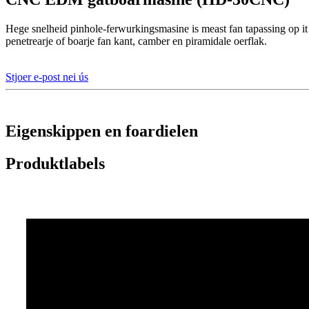
Hege snelheid pinhole-ferwurkingsmasine is meast fan tapassing op it fe
penetrearje of boarje fan kant, camber en piramidale oerflak.
Stjoer e-post nei ús
Eigenskippen en foardielen
Produktlabels