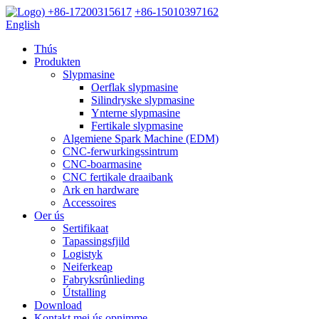
+86-17200315617
+86-15010397162
English
Thús
Produkten
Slypmasine
Oerflak slypmasine
Silindryske slypmasine
Ynterne slypmasine
Fertikale slypmasine
Algemiene Spark Machine (EDM)
CNC-ferwurkingssintrum
CNC-boarmasine
CNC fertikale draaibank
Ark en hardware
Accessoires
Oer ús
Sertifikaat
Tapassingsfjild
Logistyk
Neiferkeap
Fabryksrûnlieding
Útstalling
Download
Kontakt mei ús opnimme