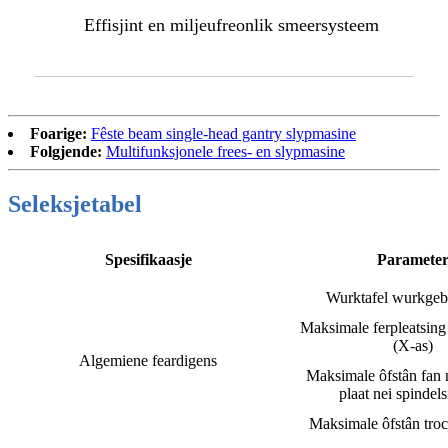
Effisjint en miljeufreonlik smeersysteem
Foarige:
Fêste beam single-head gantry slypmasine
Folgjende:
Multifunksjonele frees- en slypmasine
Seleksjetabel
Spesifikaasje
Paramete
Wurktafel wurkgebi
Maksimale ferpleatsing 
(X-as)
Algemiene feardigens
Maksimale ôfstân fan
plaat nei spindel
Maksimale ôfstân troc