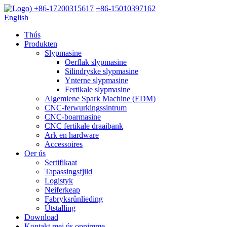
+86-17200315617
+86-15010397162
English
Thús
Produkten
Slypmasine
Oerflak slypmasine
Silindryske slypmasine
Ynterne slypmasine
Fertikale slypmasine
Algemiene Spark Machine (EDM)
CNC-ferwurkingssintrum
CNC-boarmasine
CNC fertikale draaibank
Ark en hardware
Accessoires
Oer ús
Sertifikaat
Tapassingsfjild
Logistyk
Neiferkeap
Fabryksrûnlieding
Útstalling
Download
Kontakt mei ús opnimme