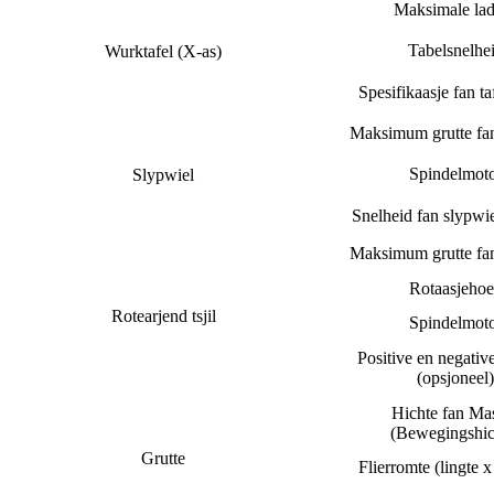
Maksimale lad
Tabelsnelhe
Wurktafel (X-as)
Spesifikaasje fan ta
Maksimum grutte fan
Spindelmot
Slypwiel
Snelheid fan slypwi
Maksimum grutte fan
Rotaasjeho
Rotearjend tsjil
Spindelmot
Positive en negative
(opsjoneel)
Hichte fan Ma
(Bewegingshic
Grutte
Flierromte (lingte x