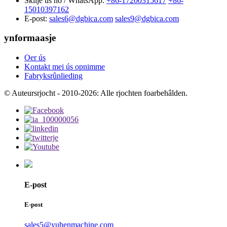
Skilje ús no / WhatsApp:
+86-17200315617
+86-
15010397162
E-post:
sales6@dgbica.com
sales9@dgbica.com
ynformaasje
Oer ús
Kontakt mei ús opnimme
Fabryksrûnlieding
© Auteursrjocht - 2010-2026: Alle rjochten foarbehâlden.
E-post
E-post
sales5@yuhenmachine.com