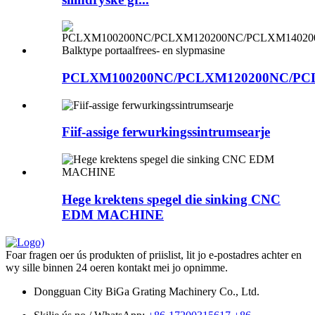
PCLXM100200NC/PCLXM120200NC/PCL
Fiif-assige ferwurkingssintrumsearje
Hege krektens spegel die sinking CNC
EDM MACHINE
Foar fragen oer ús produkten of priislist, lit jo e-postadres achter en
wy sille binnen 24 oeren kontakt mei jo opnimme.
Dongguan City BiGa Grating Machinery Co., Ltd.