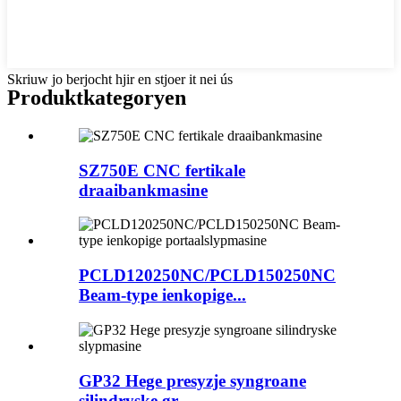
Skriuw jo berjocht hjir en stjoer it nei ús
Produktkategoryen
SZ750E CNC fertikale
draaibankmasine
PCLD120250NC/PCLD150250NC
Beam-type ienkopige...
GP32 Hege presyzje syngroane
silindryske gr...