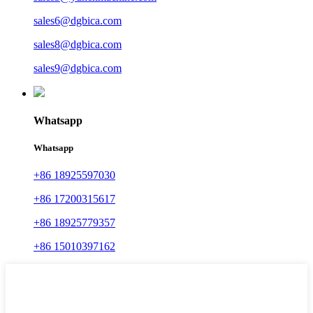
sales6@dgbica.com
sales8@dgbica.com
sales9@dgbica.com
Whatsapp
Whatsapp
+86 18925597030
+86 17200315617
+86 18925779357
+86 15010397162