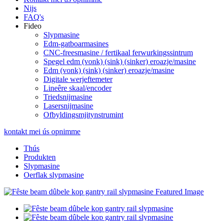
Nijs
FAQ's
Fideo
Slypmasine
Edm-gatboarmasines
CNC-freesmasine / fertikaal ferwurkingssintrum
Spegel edm (vonk) (sink) (sinker) eroazje/masine
Edm (vonk) (sink) (sinker) eroazje/masine
Digitale werjeftemeter
Lineêre skaal/encoder
Triedsnijmasine
Lasersnijmasine
Ofbyldingsmjitynstrumint
kontakt mei ús opnimme
Thús
Produkten
Slypmasine
Oerflak slypmasine