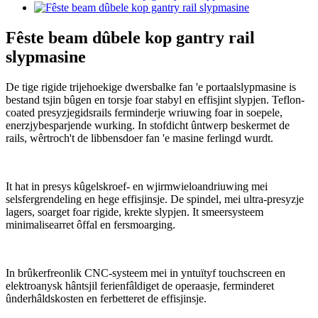
Fêste beam dûbele kop gantry rail
slypmasine
De tige rigide trijehoekige dwersbalke fan 'e portaalslypmasine is
bestand tsjin bûgen en torsje foar stabyl en effisjint slypjen. Teflon-
coated presyzjegidsrails ferminderje wriuwing foar in soepele,
enerzjybesparjende wurking. In stofdicht ûntwerp beskermet de
rails, wêrtroch't de libbensdoer fan 'e masine ferlingd wurdt.
It hat in presys kûgelskroef- en wjirmwieloandriuwing mei
selsfergrendeling en hege effisjinsje. De spindel, mei ultra-presyzje
lagers, soarget foar rigide, krekte slypjen. It smeersysteem
minimalisearret ôffal en fersmoarging.
In brûkerfreonlik CNC-systeem mei in yntuïtyf touchscreen en
elektroanysk hântsjil ferienfâldiget de operaasje, ferminderet
ûnderhâldskosten en ferbetteret de effisjinsje.