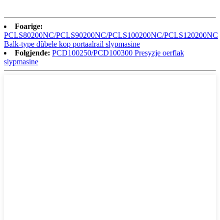
Foarige:
PCLS80200NC/PCLS90200NC/PCLS100200NC/PCLS120200NC
Balk-type dûbele kop portaalrail slypmasine
Folgjende:
PCD100250/PCD100300 Presyzje oerflak
slypmasine