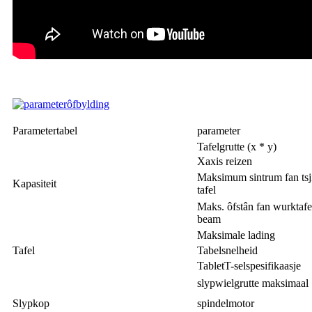
Parametertabel
parameter
Tafelgrutte (x * y)
Xaxis reizen
Maksimum sintrum fan tsji
Kapasiteit
tafel
Maks. ôfstân fan wurktafe
beam
Maksimale lading
Tafel
Tabelsnelheid
TabletT-selspesifikaasje
slypwielgrutte maksimaal
Slypkop
spindelmotor