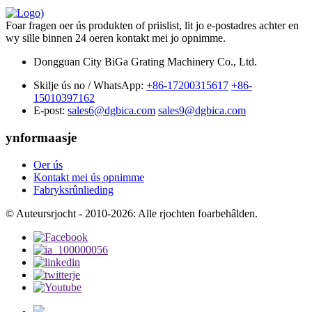
Foar fragen oer ús produkten of priislist, lit jo e-postadres achter en
wy sille binnen 24 oeren kontakt mei jo opnimme.
Dongguan City BiGa Grating Machinery Co., Ltd.
Skilje ús no / WhatsApp:
+86-17200315617
+86-
15010397162
E-post:
sales6@dgbica.com
sales9@dgbica.com
ynformaasje
Oer ús
Kontakt mei ús opnimme
Fabryksrûnlieding
© Auteursrjocht - 2010-2026: Alle rjochten foarbehâlden.