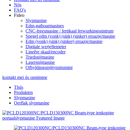
Nijs
FAQ's
Fideo
Slypmasine
Edm-gatboarmasines
CNC-freesmasine / fertikaal ferwurkingssintrum
Spegel edm (vonk) (sink) (sinker) eroazje/masine
Edm (vonk) (sink) (sinker) eroazje/masine
Digitale werjeftemeter
Lineêre skaal/encoder
Triedsnijmasine
Lasersnijmasine
Ofbyldingsmjitynstrumint
kontakt mei ús opnimme
Thús
Produkten
Slypmasine
Oerflak slypmasine