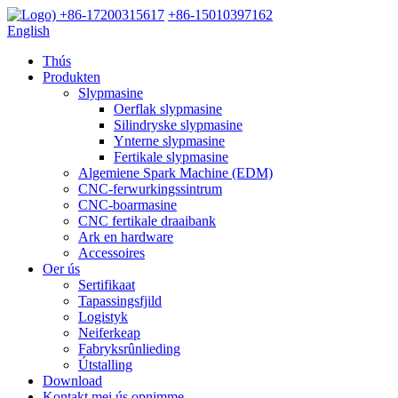
+86-17200315617
+86-15010397162
English
Thús
Produkten
Slypmasine
Oerflak slypmasine
Silindryske slypmasine
Ynterne slypmasine
Fertikale slypmasine
Algemiene Spark Machine (EDM)
CNC-ferwurkingssintrum
CNC-boarmasine
CNC fertikale draaibank
Ark en hardware
Accessoires
Oer ús
Sertifikaat
Tapassingsfjild
Logistyk
Neiferkeap
Fabryksrûnlieding
Útstalling
Download
Kontakt mei ús opnimme