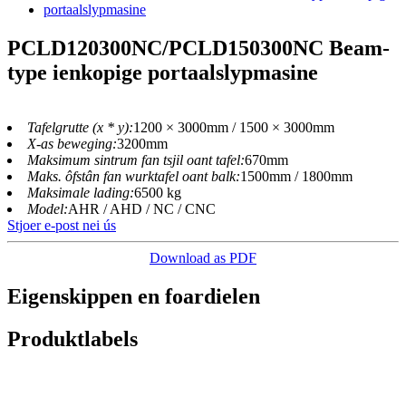
PCLD120300NC/PCLD150300NC Beam-
type ienkopige portaalslypmasine
Tafelgrutte (x * y):
1200 × 3000mm / 1500 × 3000mm
X-as beweging:
3200mm
Maksimum sintrum fan tsjil oant tafel:
670mm
Maks. ôfstân fan wurktafel oant balk:
1500mm / 1800mm
Maksimale lading:
6500 kg
Model:
AHR / AHD / NC / CNC
Stjoer e-post nei ús
Download as PDF
Eigenskippen en foardielen
Produktlabels