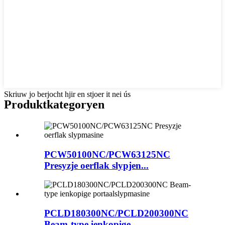
Skriuw jo berjocht hjir en stjoer it nei ús
Produktkategoryen
PCW50100NC/PCW63125NC
Presyzje oerflak slypjen...
PCLD180300NC/PCLD200300NC
Beam-type ienkopige...